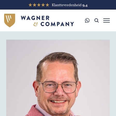
Klanttevredenheid
9,4