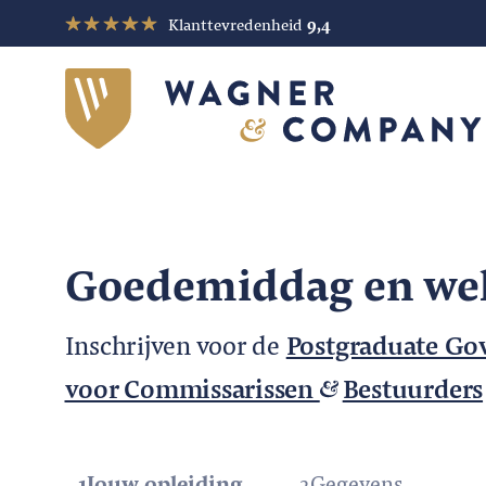
Klanttevredenheid
9,4
Goedemiddag en w
Inschrijven voor de
Postgraduate Go
voor Commissarissen
Bestuurders
1
Jouw opleiding
2
Gegevens