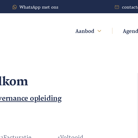
WhatsApp met ons
contac
Aanbod
Agen
elkom
vernance opleiding
3
Facturatie
4
Voltooid