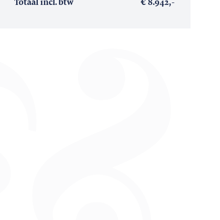
Totaal incl. btw
€ 8.942,-