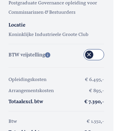
Postgraduate Governance opleiding voor
Commissarissen
Bestuurders
Locatie
Koninklijke Industrieele Groote Club
BTW vrijstelling
Opleidingskosten
€ 6.495,-
Arrangementskosten
€ 895,-
Totaal
excl. btw
€ 7.390,-
Btw
€ 1.552,-