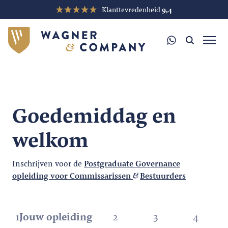
Klanttevredenheid
9,4
Goedemiddag en
welkom
Inschrijven voor de
Postgraduate Governance
opleiding voor Commissarissen
Bestuurders
1
Jouw opleiding
2
3
4