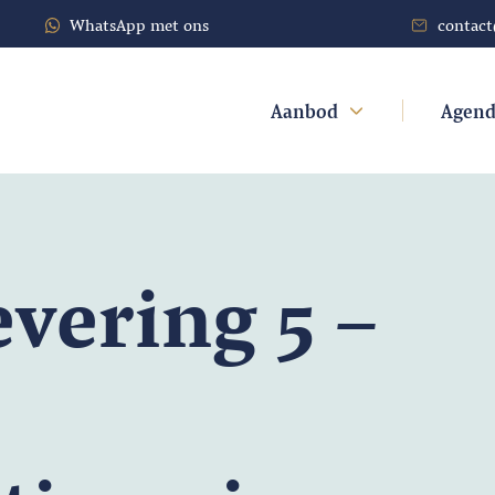
WhatsApp met ons
contac
Aanbod
Agen
evering 5 –