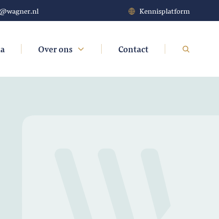
t@wagner.nl
Kennisplatform
da
Over ons
Contact