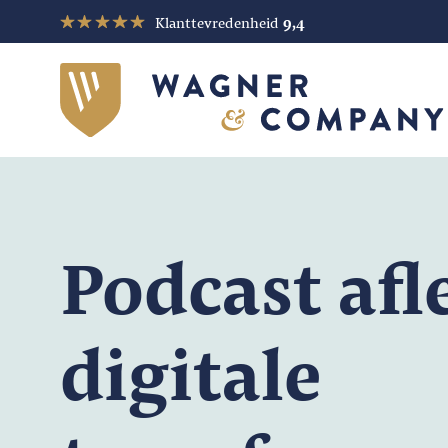
Klanttevredenheid
9,4
Podcast afl
digitale