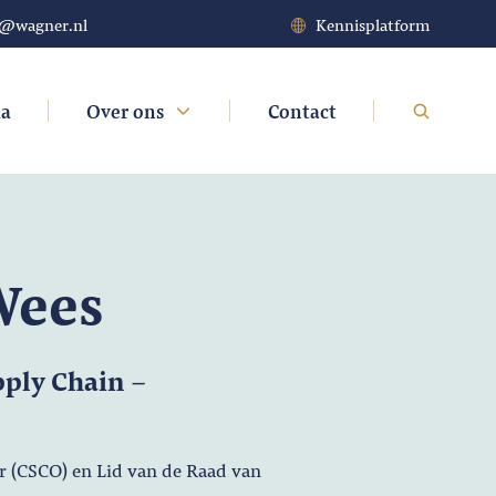
t@wagner.nl
Kennisplatform
da
Over ons
Contact
Wees
pply Chain -
er (CSCO) en Lid van de Raad van