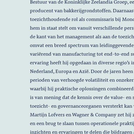
Bestuur van de Koninklijke Zeelandia Groep, e
producent van bakkerijgrondstoffen. Daarnaast
toezichthoudende rol als commissaris bij Mo
hem in staat stelt om vanuit verschillende per
de kant van het management als aan de toezicht
omvat een breed spectrum van leidinggevende 
variërend van manufacturing tot end-to-end 
ervaring heeft hij opgedaan in diverse regio’s 
Nederland, Europa en Azië. Door de jaren heen 
perioden van verhoogde volatiliteit en onzeker
waarbij hij praktische oplossingen combineerde
is van mening dat de kennis over de value- en
toezicht- en governanceorganen versterkt ka
Martijn Lofvers en Wagner & Company zet hij z
en een brug te slaan tussen operationele praktij
inzichten en ervaringen te delen die bijdrage