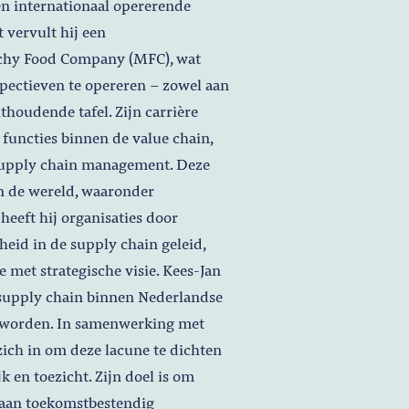
en internationaal opererende
 vervult hij een
nchy Food Company (MFC), wat
spectieven te opereren – zowel aan
houdende tafel. Zijn carrière
functies binnen de value chain,
supply chain management. Deze
in de wereld, waaronder
heeft hij organisaties door
heid in de supply chain geleid,
 met strategische visie. Kees-Jan
 supply chain binnen Nederlandse
n worden. In samenwerking met
ich in om deze lacune te dichten
k en toezicht. Zijn doel is om
n aan toekomstbestendig