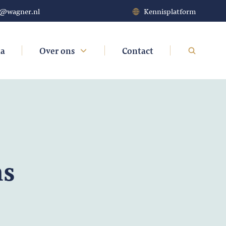
t@wagner.nl
Kennisplatform
da
Over ons
Contact
ns